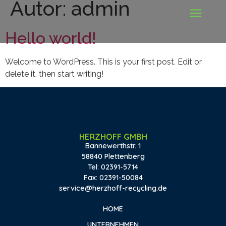
Autor:
admin
Hello world!
Welcome to WordPress. This is your first post. Edit or
delete it, then start writing!
HERZHOFF GMBH
Bannewerthstr. 1
58840 Plettenberg
Tel:
02391-5714
Fax:
02391-50084
service@herzhoff-recycling.de
HOME
UNTERNEHMEN