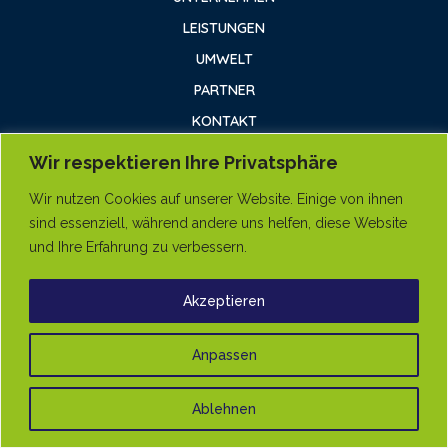
LEISTUNGEN
UMWELT
PARTNER
KONTAKT
IMPRESSUM
Wir respektieren Ihre Privatsphäre
DATENSCHUTZ
Wir nutzen Cookies auf unserer Website. Einige von ihnen
sind essenziell, während andere uns helfen, diese Website
und Ihre Erfahrung zu verbessern.
Akzeptieren
© Herzhoff GmbH
Anpassen
Ablehnen